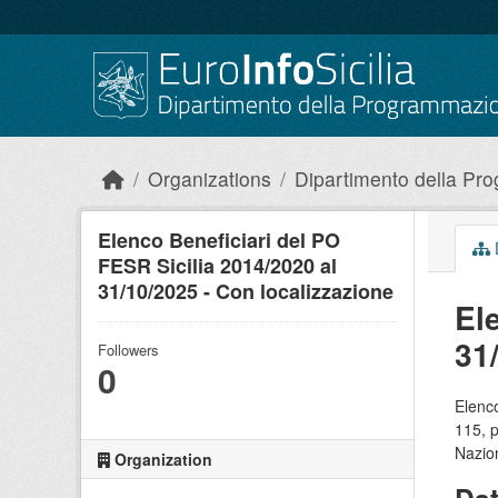
Skip to main content
Organizations
Dipartimento della P
Elenco Beneficiari del PO
FESR Sicilia 2014/2020 al
31/10/2025 - Con localizzazione
El
31
Followers
0
Elenco
115, 
Nazion
Organization