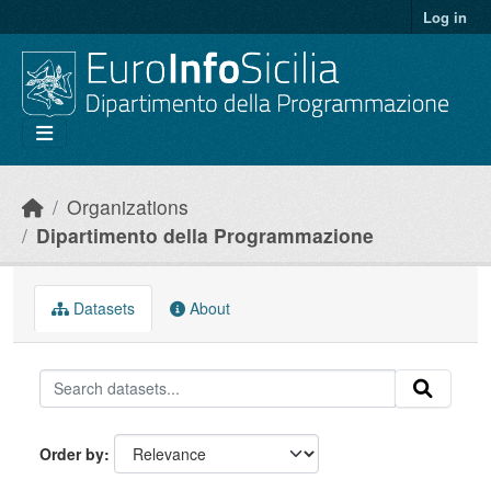
Skip to main content
Log in
Organizations
Dipartimento della Programmazione
Datasets
About
Order by