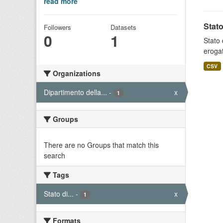
read more
Stato
Followers
Datasets
0
1
Stato 
erogat
CSV
Organizations
Dipartimento della...
-
x
1
Groups
There are no Groups that match this
search
Tags
Stato di...
-
x
1
Formats