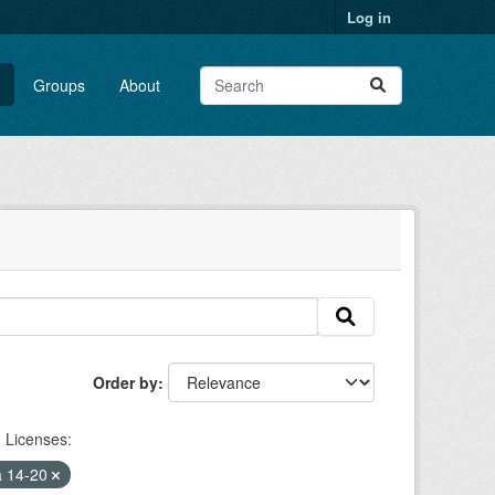
Log in
Groups
About
Order by
Licenses:
a 14-20