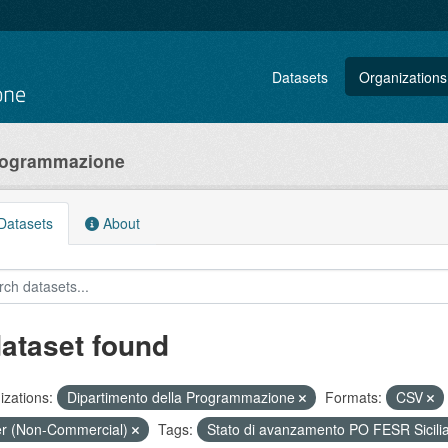
Datasets
Organizations
Programmazione
atasets
About
dataset found
zations:
Dipartimento della Programmazione
Formats:
CSV
r (Non-Commercial)
Tags:
Stato di avanzamento PO FESR Sicili