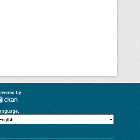
owered by
anguage