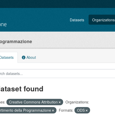
Datasets
Organizations
Programmazione
atasets
About
dataset found
ses:
Creative Commons Attribution
Organizations:
rtimento della Programmazione
Formats:
ODS