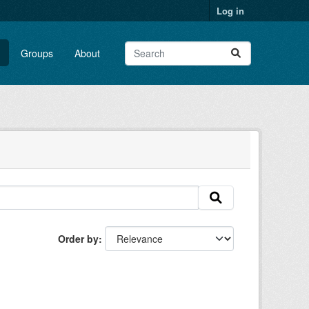
Log in
Groups
About
Order by