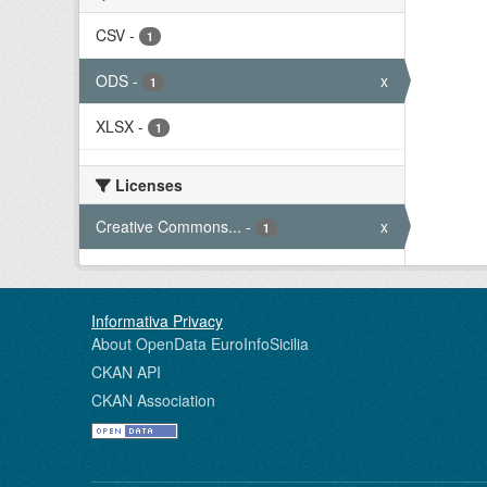
CSV
-
1
ODS
-
x
1
XLSX
-
1
Licenses
Creative Commons...
-
x
1
About OpenData EuroInfoSicilia
CKAN API
CKAN Association