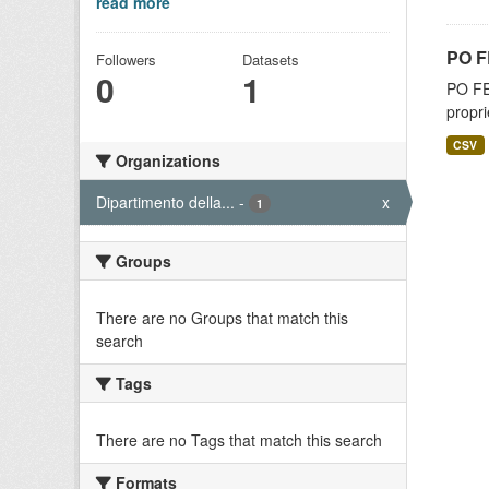
read more
PO FE
Followers
Datasets
0
1
PO FES
propri
CSV
Organizations
Dipartimento della...
-
x
1
Groups
There are no Groups that match this
search
Tags
There are no Tags that match this search
Formats