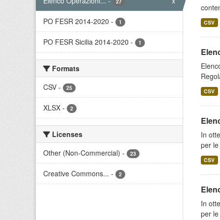
Elenco Operazioni...
-
x
27
conten
PO FESR 2014-2020
-
1
CSV
PO FESR Sicilia 2014-2020
-
1
Elenc
Elenco
Formats
Regola
CSV
-
25
CSV
XLSX
-
2
Elen
Licenses
In ott
per le
Other (Non-Commercial)
-
23
CSV
Creative Commons...
-
2
Elenc
In ott
per le