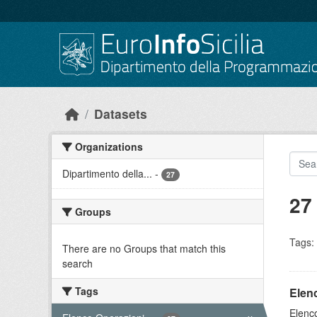
Skip to main content
Datasets
Organizations
Dipartimento della...
-
27
27
Groups
Tags:
There are no Groups that match this
search
Tags
Elenc
Elenco