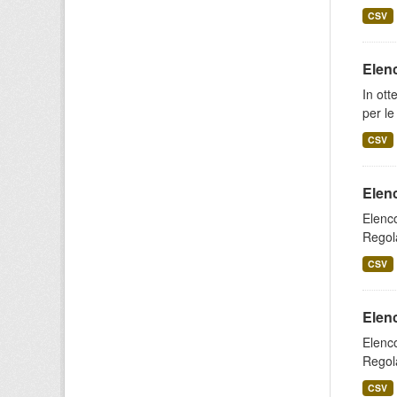
CSV
Elenc
In ott
per le
CSV
Elenc
Elenco
Regola
CSV
Elenc
Elenco
Regola
CSV