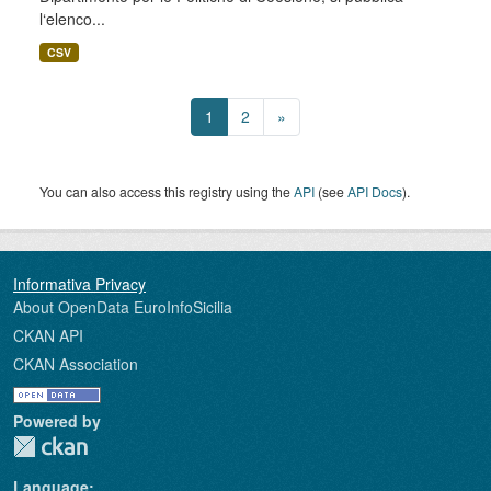
l‘elenco...
CSV
1
2
»
You can also access this registry using the
API
(see
API Docs
).
About OpenData EuroInfoSicilia
CKAN API
CKAN Association
Powered by
Language