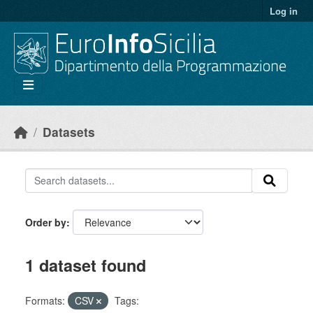
Skip to main content
Log in
Datasets
Order by
1 dataset found
Formats:
CSV
Tags: