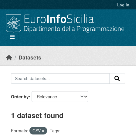
Skip to main content
Log in
Datasets
Order by
1 dataset found
Formats:
CSV
Tags: